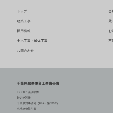
トップ
会
建築工事
蔵し
採用情報
お
土木工事・解体工事
不
お問合わせ
千葉県知事優良工事賞受賞
ISO9001認証取得
特定建設業
千葉県知事許可（特-4）第3310号
宅地建物取引業