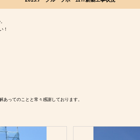
か。
い！
。
解あってのことと常々感謝しております。